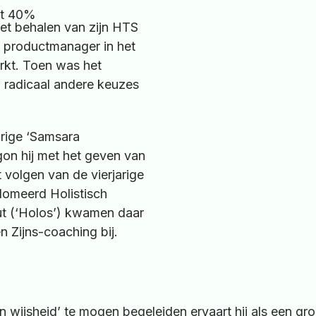
het behalen van zijn HTS
ls productmanager in het
rkt. Toen was het
j radicaal andere keuzes
jarige ‘Samsara
on hij met het geven van
 volgen van de vierjarige
plomeerd Holistisch
t (‘Holos’) kwamen daar
 Zijns-coaching bij.
 wijsheid’ te mogen begeleiden ervaart hij als een gr