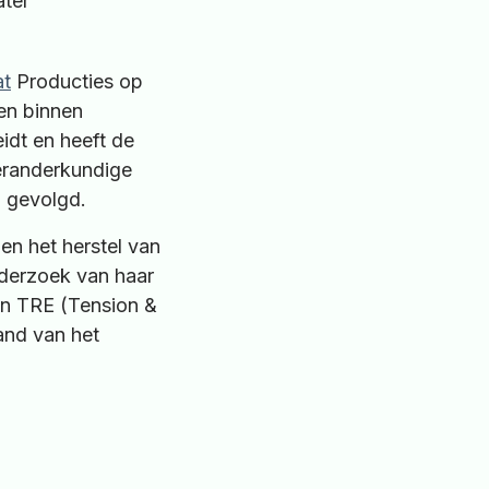
ater
at
Producties op
en binnen
idt en heeft de
Veranderkundige
’ gevolgd.
en het herstel van
nderzoek van haar
in TRE (Tension &
and van het