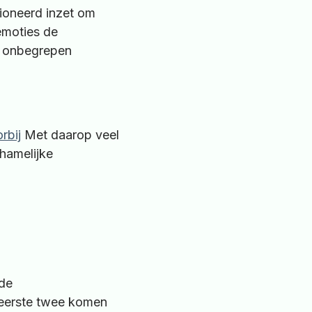
sioneerd inzet om
emoties de
ch onbegrepen
rbij
Met daarop veel
chamelijke
nde
e eerste twee komen