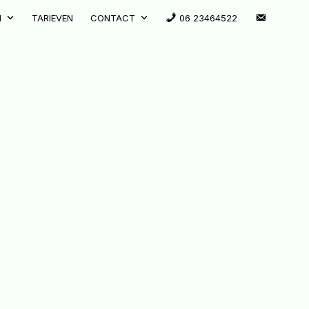
INFO@TH
N
TARIEVEN
CONTACT
06 23464522