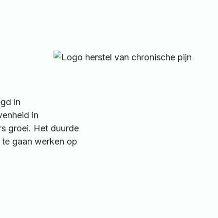
egd in
venheid in
rs groei. Het duurde
n te gaan werken op