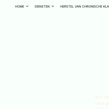
Skip
HOME
DIENSTEN
HERSTEL VAN CHRONISCHE KL
to
content
Wat ons
onze g
zelfon