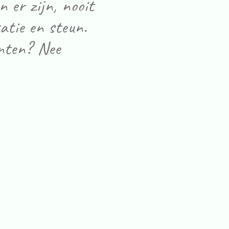
on er zijn, nooit
atie en steun.
unten? Nee