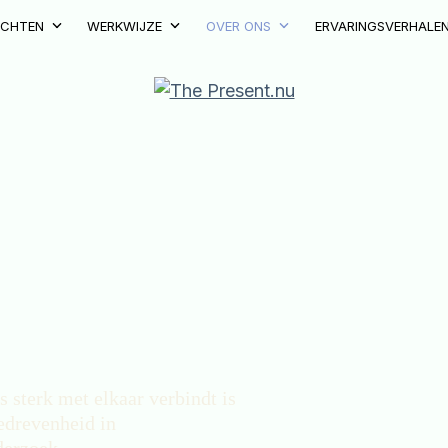
ACHTEN
WERKWIJZE
OVER ONS
ERVARINGSVERHALE
 sterk met elkaar verbindt is
edrevenheid in
derzoek.