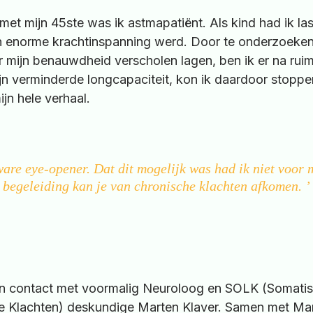
 met mijn 45ste was ik astmapatiënt. Als kind had ik l
n enorme krachtinspanning werd. Door te onderzoeken
r mijn benauwdheid verscholen lagen, ben ik er na ruim
 verminderde longcapaciteit, kon ik daardoor stoppen
jn hele verhaal.
re eye-opener. Dat dit mogelijk was had ik niet voor m
begeleiding kan je van chronische klachten afkomen. ’
 in contact met voormalig Neuroloog en SOLK (Somat
ke Klachten) deskundige Marten Klaver. Samen met Mar