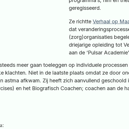
programma’s, film en the
geregisseerd.
Ze richtte
Verhaal op Ma
dat veranderingsprocess
(zorg)organisaties begele
driejarige opleiding tot 
aan de ‘Pulsar Academie
 steeds meer gaan toeleggen op individuele processen 
e klachten. Niet in de laatste plaats omdat ze door o
an astma afkwam. Zij heeft zich aanvullend geschoold 
cises) en het Biografisch Coachen; coachen aan de h
a: