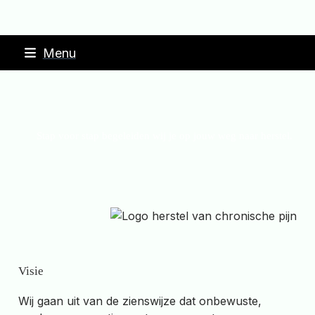
Skip
Menu
to
content
Stap voor stap begeleiden wij je op jouw weg naar herstel.
Visie
Wij gaan uit van de zienswijze dat onbewuste,