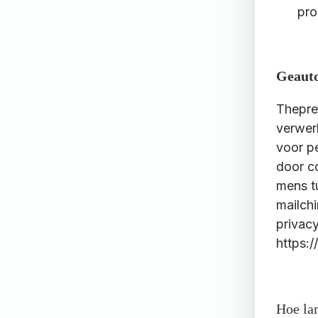
pro
Geauto
Thepre
verwer
voor p
door c
mens t
mailch
privac
https:/
Hoe la