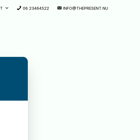
CT
06 23464522
INFO@THEPRESENT.NU