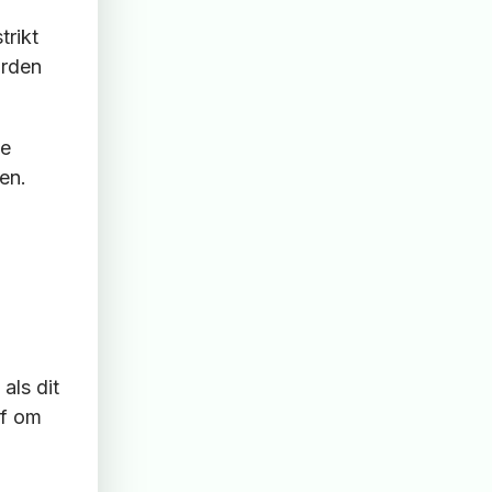
trikt
orden
de
ven.
als dit
of om