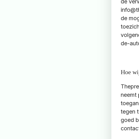
de ver
info@th
de moge
toezic
volgend
de-aut
Hoe wi
Thepre
neemt 
toegan
tegen t
goed be
contac