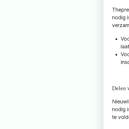
Thepre
nodig 
verzam
Voo
laa
Voo
ins
Delen 
Nieuwli
nodig 
te vold