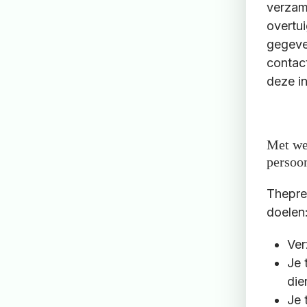
verzam
overtu
gegeve
contac
deze in
Met we
persoo
Thepre
doelen
Ver
Je 
die
Je 