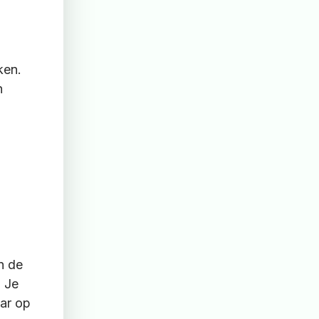
ken.
n
n de
 Je
aar op