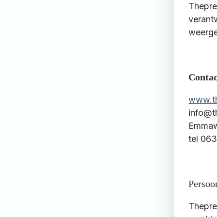
Thepre
verant
weerge
Contac
www.th
info@t
Emmawe
tel 06
Persoo
Thepre