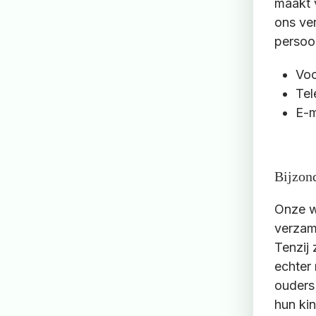
maakt 
ons ver
persoo
Voo
Tel
E-m
Bijzon
Onze we
verzam
Tenzij
echter 
ouders 
hun ki