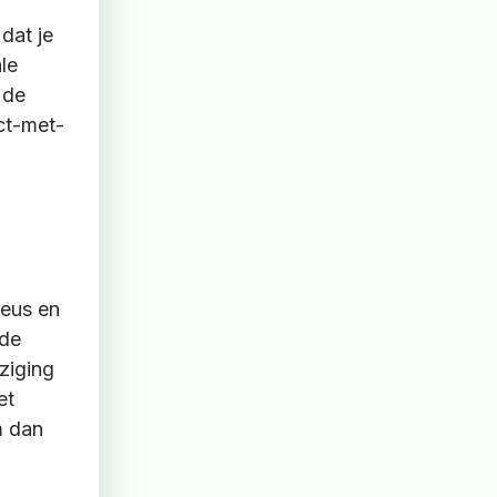
dat je
le
 de
act-met-
eus en
gde
ziging
et
m dan