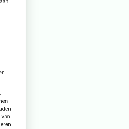
 aan
en
.
nnen
raden
n van
deren