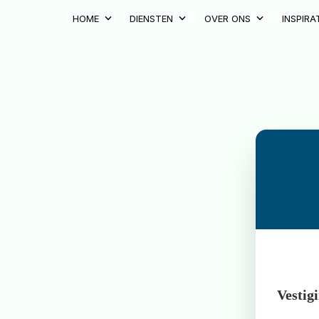
Skip
HOME
DIENSTEN
OVER ONS
INSPIRA
to
content
Vestig