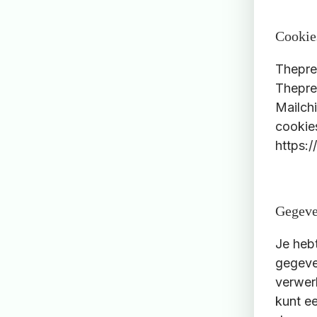
Cookies
Thepre
Thepre
Mailch
cookies
https:/
Gegeve
Je heb
gegeve
verwer
kunt e