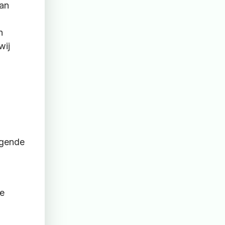
van
n
wij
lgende
ze