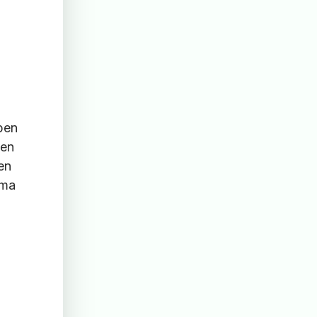
ben
men
en
mma