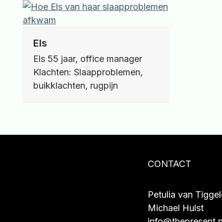
Skip
to
content
Els
Els 55 jaar, office manager
Klachten: Slaapproblemen,
buikklachten, rugpijn
CONTACT
Petulia van Tigge
Michael Hulst
info@thepresent.