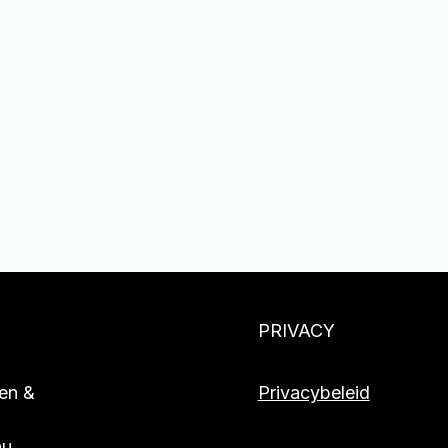
PRIVACY
len &
Privacybeleid
nu